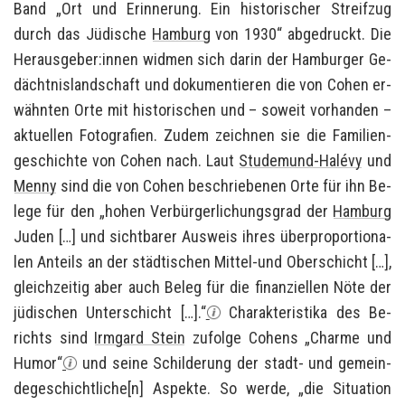
Band „Ort und Er­in­ne­rung. Ein his­to­ri­scher Streif­zug
durch das Jü­di­sche
Ham­burg
von 1930“ ab­ge­druckt. Die
Her­aus­ge­ber:innen wid­men sich darin der Ham­bur­ger Ge­
dächt­nis­land­schaft und do­ku­men­tie­ren die von Cohen er­
wähn­ten Orte mit his­to­ri­schen und – so­weit vor­han­den –
ak­tu­el­len Fo­to­gra­fien. Zudem zeich­nen sie die Fa­mi­li­en­
ge­schich­te von Cohen nach. Laut
Studemund-​Halévy
und
Menny
sind die von Cohen be­schrie­be­nen Orte für ihn Be­
le­ge für den „hohen Ver­bür­ger­li­chungs­grad der
Ham­burg
Juden […] und sicht­ba­rer Aus­weis ihres über­pro­por­tio­na­
len An­teils an der städ­ti­schen Mittel-​ und Ober­schicht […],
gleich­zei­tig aber auch Beleg für die fi­nan­zi­el­len Nöte der
jü­di­schen Un­ter­schicht […].“
Cha­rak­te­ris­ti­ka des Be­
richts sind
Irm­gard Stein
zu­fol­ge Co­hens „Charme und
Humor“
und seine Schil­de­rung der stadt-​ und ge­mein­
de­ge­schicht­li­che[n] Aspek­te. So werde, „die Si­tua­ti­on