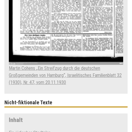
Martin Cohens „Ein Streifzug durch die deutschen
Großgemeinden von Hamburg“, Israelitisches Familienblatt 32
(1930), Nr. 47, vom 20.11.1930
Nicht-fiktionale Texte
Inhalt