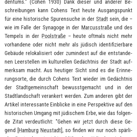
den­tums." (Cohen 1930)
Dank die­ser und an­de­rer Be­
schrei­bun­gen kann Co­hens Text heute Aus­gangs­punkt
für eine his­to­ri­sche Spu­ren­su­che in der
Stadt
sein, die –
wie im Falle der Syn­ago­ge in der
Mar­cus­stra­ße
und des
Tem­pels in der
Pool­stra­ße
– heute oft­mals nicht mehr
vor­han­de­ne oder nicht mehr als jü­disch iden­ti­fi­zier­ba­re
Ge­bäu­de re­lo­ka­li­siert oder zu­min­dest auf die ent­stan­de­
nen Leer­stel­len im kul­tu­rel­len Ge­dächt­nis der Stadt auf­
merk­sam macht. Aus heu­ti­ger Sicht sind es die Er­in­ne­
rungs­or­te, die durch Co­hens Text wie­der im Ge­dächt­nis
der Stadt­ge­mein­schaft be­wusst­ge­macht und in der
Stadt­land­schaft ver­an­kert wer­den. Zum an­de­ren gibt der
Ar­ti­kel in­ter­es­san­te Ein­bli­cke in eine Per­spek­ti­ve auf den
his­to­ri­schen Um­gang mit jü­di­schem Erbe, wie das fol­gen­
de Zitat ver­deut­licht: "
Gehen wir jetzt durch diese Ge­
gend [
Ham­burg
Neu­stadt
], so fin­den wir nur noch spär­li­