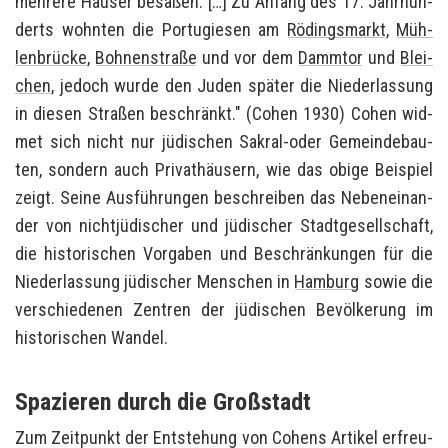
meh­re­re Häu­ser be­sa­ßen. […] Zu An­fang des 17. Jahr­hun­
derts wohn­ten die Por­tu­gie­sen am
Rö­dings­markt
,
Müh­
len­brü­cke
,
Boh­nen­stra­ße
und vor dem
Damm­tor
und
Blei­
chen
, je­doch wurde den Juden spä­ter die Nie­der­las­sung
in die­sen Stra­ßen be­schränkt." (Cohen 1930)
Cohen wid­
met sich nicht nur jü­di­schen Sakral-​ oder Ge­mein­de­bau­
ten, son­dern auch Pri­vat­häu­sern, wie das obige Bei­spiel
zeigt. Seine Aus­füh­run­gen be­schrei­ben das Ne­ben­ein­an­
der von nicht­jü­di­scher und jü­di­scher Stadt­ge­sell­schaft,
die his­to­ri­schen Vor­ga­ben und Be­schrän­kun­gen für die
Nie­der­las­sung jü­di­scher Men­schen in
Ham­burg
sowie die
ver­schie­de­nen Zen­tren der jü­di­schen Be­völ­ke­rung im
his­to­ri­schen Wan­del.
Spazieren durch die Großstadt
Zum Zeit­punkt der Ent­ste­hung von Co­hens Ar­ti­kel er­freu­