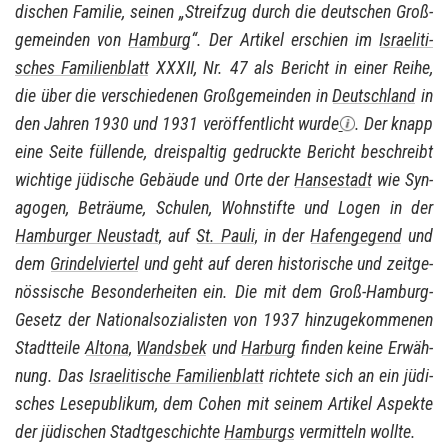
di­schen Fa­mi­lie, sei­nen „Streif­zug durch die deut­schen Groß­
ge­mein­den von
Ham­burg
“. Der Ar­ti­kel er­schien im
Is­rae­li­ti­
sches Fa­mi­li­en­blatt
XXXII, Nr. 47 als Be­richt in einer Reihe,
die über die ver­schie­de­nen Groß­ge­mein­den in
Deutsch­land
in
den Jah­ren 1930 und 1931 ver­öf­fent­licht wurde
. Der knapp
eine Seite fül­len­de, drei­spal­tig ge­druck­te Be­richt be­schreibt
wich­ti­ge jü­di­sche Ge­bäu­de und Orte der
Han­se­stadt
wie Syn­
ago­gen, Be­träu­me, Schu­len, Wohn­stif­te und Logen in der
Ham­bur­ger Neu­stadt
, auf
St. Pauli
, in der
Ha­fen­ge­gend
und
dem
Grin­del­vier­tel
und geht auf deren his­to­ri­sche und zeit­ge­
nös­si­sche Be­son­der­hei­ten ein. Die mit dem Groß-​Hamburg-
Gesetz der Na­tio­nal­so­zia­lis­ten von 1937 hin­zu­ge­kom­me­nen
Stadt­tei­le
Al­to­na
,
Wands­bek
und
Har­burg
fin­den keine Er­wäh­
nung. Das
Is­rae­li­ti­sche Fa­mi­li­en­blatt
rich­te­te sich an ein jü­di­
sches Le­se­pu­bli­kum, dem Cohen mit sei­nem Ar­ti­kel Aspek­te
der jü­di­schen Stadt­ge­schich­te
Ham­burgs
ver­mit­teln woll­te.