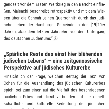
gend­zeit vor dem
Ers­ten Welt­krieg
in den
Be­richt
ein­flie­
ßen. Ma­leachi be­schreibt re­tro­spek­tiv und mit dem Wis­
sen über die
Scho­ah
„einen Quer­schnitt durch das jü­di­
sche Leben der Ham­bur­ger Ge­mein­de in den [19]20er
Jah­ren, also dem letz­ten Jahr­zehnt vor dem Un­ter­gang
des deut­schen Ju­den­tums“.
„Spärliche Reste des einst hier blühenden
jüdischen Lebens“ – eine zeitgenössische
Perspektive auf jüdisches Kulturerbe
Hin­sicht­lich der Frage, wel­chen Bei­trag der Text von
Cohen für die Aus­hand­lung des jü­di­schen Kul­tur­er­bes
spielt, sei zum einen auf die Viel­falt des be­schrie­be­nen
bau­li­chen Erbes und damit ver­bun­den auf die ge­sell­
schaft­li­che und kul­tu­rel­le Be­deu­tung der jü­di­schen