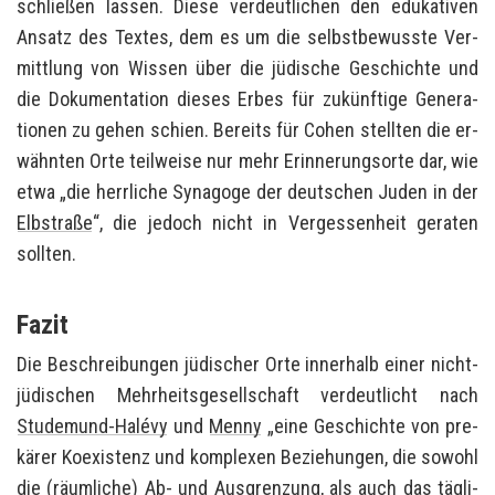
schlie­ßen las­sen. Diese ver­deut­li­chen den edu­ka­ti­ven
An­satz des Tex­tes, dem es um die selbst­be­wuss­te Ver­
mitt­lung von Wis­sen über die jü­di­sche Ge­schich­te und
die Do­ku­men­ta­ti­on die­ses Erbes für zu­künf­ti­ge Ge­nera­
tio­nen zu gehen schien. Be­reits für Cohen stell­ten die er­
wähn­ten Orte teil­wei­se nur mehr Er­in­ne­rungs­or­te dar, wie
etwa „die herr­li­che Syn­ago­ge der deut­schen Juden in der
Elb­stra­ße
“, die je­doch nicht in Ver­ges­sen­heit ge­ra­ten
soll­ten.
Fazit
Die Be­schrei­bun­gen jü­di­scher Orte in­ner­halb einer nicht­
jü­di­schen Mehr­heits­ge­sell­schaft ver­deut­licht nach
Studemund-​Halévy
und
Menny
„eine Ge­schich­te von pre­
kä­rer Ko­exis­tenz und kom­ple­xen Be­zie­hun­gen, die so­wohl
die (räum­li­che) Ab- und Aus­gren­zung, als auch das täg­li­