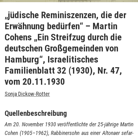
„jüdische Reminiszenzen, die der
Erwähnung bedürfen“ – Martin
Cohens „Ein Streifzug durch die
deutschen Großgemeinden von
Hamburg“, Israelitisches
Familienblatt 32 (1930), Nr. 47,
vom 20.11.1930
Sonja Dickow-Rotter
Quellenbeschreibung
Am 20. No­vem­ber 1930 ver­öf­fent­lich­te der 25-​jährige Mar­tin
Cohen (1905–1962), Rab­bi­ner­sohn aus einer Al­to­na­er se­far­