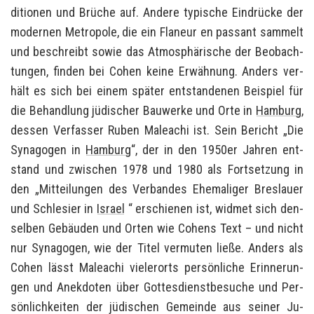
di­tio­nen und Brü­che auf. An­de­re ty­pi­sche Ein­drü­cke der
mo­der­nen Me­tro­po­le, die ein Fla­neur en pas­sant sam­melt
und be­schreibt sowie das At­mo­sphä­ri­sche der Be­ob­ach­
tun­gen, fin­den bei Cohen keine Er­wäh­nung. An­ders ver­
hält es sich bei einem spä­ter ent­stan­de­nen Bei­spiel für
die Be­hand­lung jü­di­scher Bau­wer­ke und Orte in
Ham­burg
,
des­sen Ver­fas­ser Ruben Ma­leachi ist. Sein Be­richt „Die
Syn­ago­gen in
Ham­burg
“, der in den 1950er Jah­ren ent­
stand und zwi­schen 1978 und 1980 als Fort­set­zung in
den
„Mit­tei­lun­gen des Ver­ban­des Ehe­ma­li­ger Bres­lau­er
und Schle­si­er in
Is­ra­el
“
er­schie­nen ist, wid­met sich den­
sel­ben Ge­bäu­den und Orten wie Co­hens Text – und nicht
nur Syn­ago­gen, wie der Titel ver­mu­ten ließe. An­ders als
Cohen lässt Ma­leachi vie­ler­orts per­sön­li­che Er­in­ne­run­
gen und An­ek­do­ten über Got­tes­dienst­be­su­che und Per­
sön­lich­kei­ten der jü­di­schen Ge­mein­de aus sei­ner Ju­