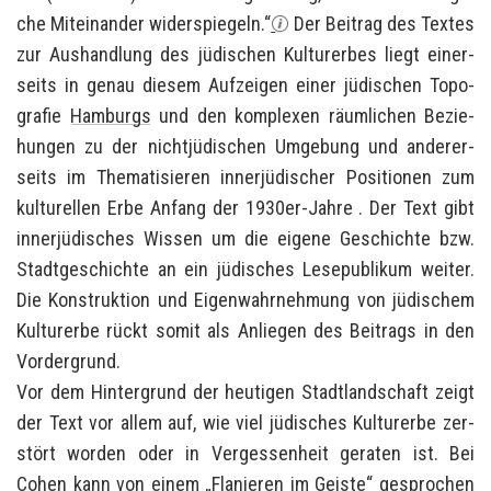
che Mit­ein­an­der wi­der­spie­geln.“
Der Bei­trag des Tex­tes
zur Aus­hand­lung des jü­di­schen Kul­tur­er­bes liegt ei­ner­
seits in genau die­sem Auf­zei­gen einer jü­di­schen To­po­
gra­fie
Ham­burgs
und den kom­ple­xen räum­li­chen Be­zie­
hun­gen zu der nicht­jü­di­schen Um­ge­bung und an­de­rer­
seits im The­ma­ti­sie­ren in­ner­jü­di­scher Po­si­tio­nen zum
kul­tu­rel­len Erbe An­fang der 1930er-​Jahre . Der Text gibt
in­ner­jü­di­sches Wis­sen um die ei­ge­ne Ge­schich­te bzw.
Stadt­ge­schich­te an ein jü­di­sches Le­se­pu­bli­kum wei­ter.
Die Kon­struk­ti­on und Ei­gen­wahr­neh­mung von jü­di­schem
Kul­tur­er­be rückt somit als An­lie­gen des Bei­trags in den
Vor­der­grund.
Vor dem Hin­ter­grund der heu­ti­gen Stadt­land­schaft zeigt
der Text vor allem auf, wie viel jü­di­sches Kul­tur­er­be zer­
stört wor­den oder in Ver­ges­sen­heit ge­ra­ten ist. Bei
Cohen kann von einem „Fla­nie­ren im Geis­te“ ge­spro­chen