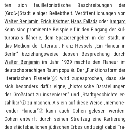
ten sich feuil­le­to­nis­ti­sche Be­schrei­bun­gen der
(Groß-)Stadt ei­ni­ger Be­liebt­heit. Ver­öf­fent­li­chun­gen von
Wal­ter Ben­ja­min
,
Erich Käst­ner
,
Hans Fal­la­da
oder
Irm­gard
Keun
sind pro­mi­nen­te Bei­spie­le für den Ein­gang der Kul­
tur­pra­xis flânerie, dem Spa­zie­ren­ge­hen in der Stadt, in
das Me­di­um der Li­te­ra­tur.
Franz Hes­sels
„Ein Fla­neur in
Ber­lin
“ be­zie­hungs­wei­se des­sen Be­spre­chung durch
Wal­ter Ben­ja­min
im Jahr 1929 mach­te den Fla­neur im
deutsch­spra­chi­gen Raum po­pu­lär. Der „Funk­ti­ons­form der
li­te­ra­ri­schen Fla­ne­rie“
wird zu­ge­spro­chen, dass sie
sich be­son­ders dafür eigne, „his­to­ri­sche Dar­stel­lun­gen
der Groß­stadt zu in­sze­nie­ren“ und „Stadt­ge­schich­te er­
zähl­bar“
zu ma­chen. Als ein auf diese Weise „me­mo­rie­
ren­der Fla­neur“
kann auch Cohen ge­le­sen wer­den.
Cohen ent­wirft durch sei­nen Streif­zug eine Kar­tie­rung
des städ­te­bau­li­chen jü­di­schen Erbes und zeigt dabei Tra­