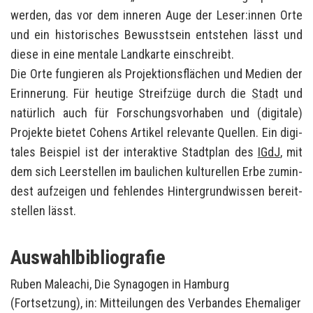
wer­den, das vor dem in­ne­ren Auge der Leser:innen Orte
und ein his­to­ri­sches Be­wusst­sein ent­ste­hen lässt und
diese in eine men­ta­le Land­kar­te ein­schreibt.
Die Orte fun­gie­ren als Pro­jek­ti­ons­flä­chen und Me­di­en der
Er­in­ne­rung. Für heu­ti­ge Streif­zü­ge durch die
Stadt
und
na­tür­lich auch für For­schungs­vor­ha­ben und (di­gi­ta­le)
Pro­jek­te bie­tet Co­hens Ar­ti­kel re­le­van­te Quel­len. Ein di­gi­
ta­les Bei­spiel ist der in­ter­ak­ti­ve Stadt­plan des
IGdJ
, mit
dem sich Leer­stel­len im bau­li­chen kul­tu­rel­len Erbe zu­min­
dest auf­zei­gen und feh­len­des Hin­ter­grund­wis­sen be­reit­
stel­len lässt.
Auswahlbibliografie
Ruben Maleachi, Die Synagogen in Hamburg
(Fortsetzung), in: Mitteilungen des Verbandes Ehemaliger