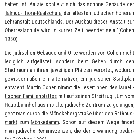
hal­ten ist. An sie schließt sich das schö­ne Ge­bäu­de der
Talmud-​Thora-Realschule
, der äl­tes­ten jü­di­schen hö­he­ren
Lehr­an­stalt
Deutsch­lands
. Der Aus­bau die­ser An­stalt zur
Ober­re­al­schu­le wird in kur­zer Zeit be­en­det sein."(Cohen
1930)
Die jü­di­schen Ge­bäu­de und Orte wer­den von Cohen nicht
le­dig­lich auf­ge­lis­tet, son­dern beim Gehen durch den
Stadt­raum an ihren je­wei­li­gen Plät­zen ver­or­tet, wo­durch
ge­wis­ser­ma­ßen ein al­ter­na­ti­ver, ein jü­di­scher Stadt­plan
ent­steht. Mar­tin Cohen nimmt die Leser:innen des
Is­rae­li­
ti­schen Fa­mi­li­en­blat­tes
mit auf sei­nen Streif­zug: „Um vom
Haupt­bahn­hof
aus ins alte jü­di­sche Zen­trum zu ge­lan­gen,
geht man durch die
Möncke­berg­stra­ße
über den
Rat­haus­
markt
zum
Mön­ke­damm
. Schon auf die­sem Wege fin­det
man jü­di­sche Re­mi­nis­zen­zen, die der Er­wäh­nung be­dür­