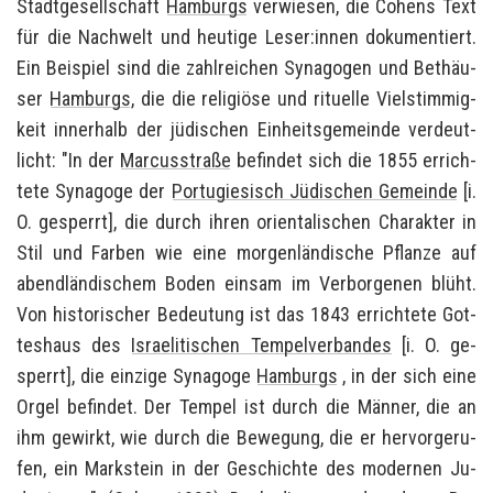
Stadt­ge­sell­schaft
Ham­burgs
ver­wie­sen, die Co­hens Text
für die Nach­welt und heu­ti­ge Leser:innen do­ku­men­tiert.
Ein Bei­spiel sind die zahl­rei­chen Syn­ago­gen und Bet­häu­
ser
Ham­burgs
, die die re­li­giö­se und ri­tu­el­le Viel­stim­mig­
keit in­ner­halb der jü­di­schen Ein­heits­ge­mein­de ver­deut­
licht: "
In der
Mar­cus­stra­ße
be­fin­det sich die 1855 er­rich­
te­te Syn­ago­ge der
Por­tu­gie­sisch Jü­di­schen Ge­mein­de
[i.
O. ge­sperrt], die durch ihren ori­en­ta­li­schen Cha­rak­ter in
Stil und Far­ben wie eine mor­gen­län­di­sche Pflan­ze auf
abend­län­di­schem Boden ein­sam im Ver­bor­ge­nen blüht.
Von his­to­ri­scher Be­deu­tung ist das 1843 er­rich­te­te Got­
tes­haus des
Is­rae­li­ti­schen Tem­pel­ver­ban­des
[i. O. ge­
sperrt], die ein­zi­ge Syn­ago­ge
Ham­burgs
, in der sich eine
Orgel be­fin­det. Der Tem­pel ist durch die Män­ner, die an
ihm ge­wirkt, wie durch die Be­we­gung, die er her­vor­ge­ru­
fen, ein Mark­stein in der Ge­schich­te des mo­der­nen Ju­