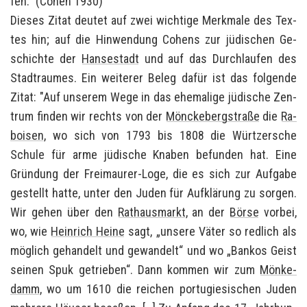
fen.“ (Cohen 1930)
Die­ses Zitat deu­tet auf zwei wich­ti­ge Merk­ma­le des Tex­
tes hin; auf die Hin­wen­dung Co­hens zur jü­di­schen Ge­
schich­te der
Han­se­stadt
und auf das Durch­lau­fen des
Stadt­rau­mes. Ein wei­te­rer Beleg dafür ist das fol­gen­de
Zitat: "
Auf un­se­rem Wege in das ehe­ma­li­ge jü­di­sche Zen­
trum fin­den wir rechts von der
Möncke­berg­stra­ße
die
Ra­
bo­i­sen
, wo sich von 1793 bis 1808 die Würt­zer­sche
Schu­le für arme jü­di­sche Kna­ben be­fun­den hat. Eine
Grün­dung der Freimaurer-​Loge, die es sich zur Auf­ga­be
ge­stellt hatte, unter den Juden für Auf­klä­rung zu sor­gen.
Wir gehen über den
Rat­haus­markt
, an der
Börse
vor­bei,
wo, wie
Hein­rich Heine
sagt, „un­se­re Väter so red­lich als
mög­lich ge­han­delt und ge­wan­delt“ und wo „Ban­kos Geist
sei­nen Spuk ge­trie­ben“. Dann kom­men wir zum
Mön­ke­
damm
, wo um 1610 die rei­chen por­tu­gie­si­schen Juden