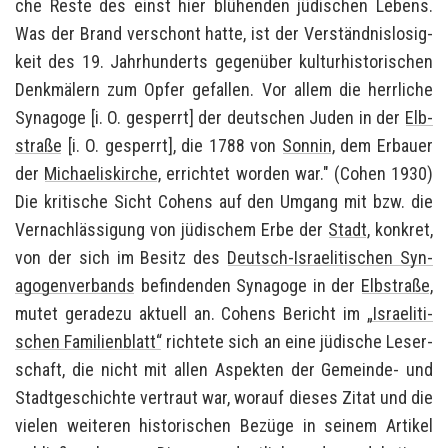
che Reste des einst hier blü­hen­den jü­di­schen Le­bens.
Was der Brand ver­schont hatte, ist der Ver­ständ­nis­lo­sig­
keit des 19. Jahr­hun­derts ge­gen­über kul­tur­his­to­ri­schen
Denk­mä­lern zum Opfer ge­fal­len. Vor allem die herr­li­che
Syn­ago­ge [i. O. ge­sperrt] der deut­schen Juden in der
Elb­
stra­ße
[i. O. ge­sperrt], die 1788 von
Son­nin
, dem Er­bau­er
der
Mi­chae­lis­kir­che
, er­rich­tet wor­den war." (Cohen 1930)
Die kri­ti­sche Sicht Co­hens auf den Um­gang mit bzw. die
Ver­nach­läs­si­gung von jü­di­schem Erbe der
Stadt
, kon­kret,
von der sich im Be­sitz des
Deutsch-​Israelitischen Syn­
ago­gen­ver­bands
be­fin­den­den Syn­ago­ge in der
Elb­stra­ße
,
mutet ge­ra­de­zu ak­tu­ell an. Co­hens Be­richt im
„Is­rae­li­ti­
schen Fa­mi­li­en­blatt“
rich­te­te sich an eine jü­di­sche Le­ser­
schaft, die nicht mit allen Aspek­ten der Gemeinde-​ und
Stadt­ge­schich­te ver­traut war, wor­auf die­ses Zitat und die
vie­len wei­te­ren his­to­ri­schen Be­zü­ge in sei­nem Ar­ti­kel