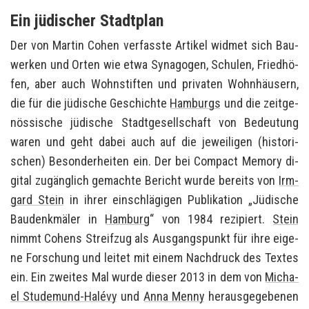
Ein jüdischer Stadtplan
Der von Mar­tin Cohen ver­fass­te Ar­ti­kel wid­met sich Bau­
wer­ken und Orten wie etwa Syn­ago­gen, Schu­len, Fried­hö­
fen, aber auch Wohn­stif­ten und pri­va­ten Wohn­häu­sern,
die für die jü­di­sche Ge­schich­te
Ham­burgs
und die zeit­ge­
nös­si­sche jü­di­sche Stadt­ge­sell­schaft von Be­deu­tung
waren und geht dabei auch auf die je­wei­li­gen (his­to­ri­
schen) Be­son­der­hei­ten ein. Der bei Com­pact Me­mo­ry di­
gi­tal zu­gäng­lich ge­mach­te Be­richt wurde be­reits von
Irm­
gard Stein
in ihrer ein­schlä­gi­gen Pu­bli­ka­ti­on „Jü­di­sche
Bau­denk­mä­ler in
Ham­burg
“ von 1984 re­zi­piert.
Stein
nimmt Co­hens Streif­zug als Aus­gangs­punkt für ihre ei­ge­
ne For­schung und lei­tet mit einem Nach­druck des Tex­tes
ein. Ein zwei­tes Mal wurde die­ser 2013 in dem von
Mi­cha­
el Studemund-​Halévy
und
Anna Menny
her­aus­ge­ge­be­nen