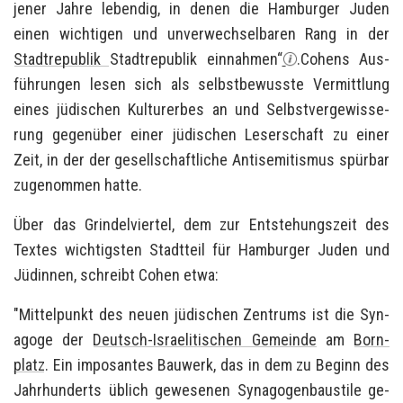
jener Jahre le­ben­dig, in denen die Ham­bur­ger Juden
einen wich­ti­gen und un­ver­wech­sel­ba­ren Rang in der
Stadt­re­pu­blik
Stadt­re­pu­blik ein­nah­men“
.Co­hens Aus­
füh­run­gen lesen sich als selbst­be­wuss­te Ver­mitt­lung
eines jü­di­schen Kul­tur­er­bes an und Selbst­ver­ge­wis­se­
rung ge­gen­über einer jü­di­schen Le­ser­schaft zu einer
Zeit, in der der ge­sell­schaft­li­che An­ti­se­mi­tis­mus spür­bar
zu­ge­nom­men hatte.
Über das
Grin­del­vier­tel
, dem zur Ent­ste­hungs­zeit des
Tex­tes wich­tigs­ten Stadt­teil für Ham­bur­ger Juden und
Jü­din­nen, schreibt Cohen etwa:
"
Mit­tel­punkt des neuen jü­di­schen Zen­trums ist die Syn­
ago­ge der
Deutsch-​Israelitischen Ge­mein­de
am
Born­
platz
. Ein im­po­san­tes Bau­werk, das in dem zu Be­ginn des
Jahr­hun­derts üb­lich ge­we­se­nen Syn­ago­gen­bau­sti­le ge­