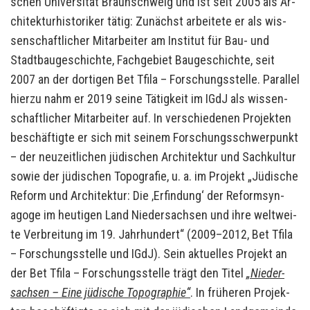
schen Uni­ver­si­tät Braun­schweig und ist seit 2005 als Ar­
chi­tek­tur­his­to­ri­ker tätig: Zu­nächst ar­bei­te­te er als wis­
sen­schaft­li­cher Mit­ar­bei­ter am In­sti­tut für Bau- und
Stadt­bau­ge­schich­te, Fach­ge­biet Bau­ge­schich­te, seit
2007 an der dor­ti­gen Bet Tfila – For­schungs­stel­le. Par­al­lel
hier­zu nahm er 2019 seine Tä­tig­keit im IGdJ als wis­sen­
schaft­li­cher Mit­ar­bei­ter auf. In ver­schie­de­nen Pro­jek­ten
be­schäf­tig­te er sich mit sei­nem For­schungs­schwer­punkt
– der neu­zeit­li­chen jü­di­schen Ar­chi­tek­tur und Sach­kul­tur
sowie der jü­di­schen To­po­gra­fie, u. a. im Pro­jekt „Jü­di­sche
Re­form und Ar­chi­tek­tur: Die ‚Er­fin­dung‘ der Re­form­syn­
ago­ge im heu­ti­gen Land Nie­der­sach­sen und ihre welt­wei­
te Ver­brei­tung im 19. Jahr­hun­dert“ (2009–2012, Bet Tfila
– For­schungs­stel­le und IGdJ). Sein ak­tu­el­les Pro­jekt an
der Bet Tfila – For­schungs­stel­le trägt den Titel
„Nie­der­
sach­sen – Eine jü­di­sche To­po­gra­phie“
. In frü­he­ren Pro­jek­