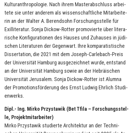
Kul­tur­anthro­po­lo­gie. Nach ihrem Mas­ter­ab­schluss ar­bei­
te­te sie unter an­de­rem als wis­sen­schaft­li­che Mit­ar­bei­te­
rin an der Wal­ter A. Be­rend­sohn For­schungs­stel­le für
Exil­li­te­ra­tur. Sonja Dickow-​Rotter pro­mo­vier­te über li­te­ra­
ri­sche Kon­fi­gu­ra­tio­nen des Hau­ses und Zu­hau­ses in jü­di­
schen Li­te­ra­tu­ren der Ge­gen­wart. Ihre kom­pa­ra­tis­ti­sche
Dis­ser­ta­ti­on, die 2021 mit dem Joseph-​Carlebach-Preis
der Uni­ver­si­tät Ham­burg aus­ge­zeich­net wurde, ent­stand
an der Uni­ver­si­tät Ham­burg sowie an der He­bräi­schen
Uni­ver­si­tät Je­ru­sa­lem. Sonja Dickow-​Rotter ist Alum­na
der Pro­mo­ti­ons­för­de­rung des Ernst Lud­wig Ehr­lich Stu­di­
en­werks.
Dipl.- Ing. Mirko Przysta­wik (Bet Tfila – For­schungs­stel­
le, Pro­jekt­mit­ar­bei­ter)
Mirko Przysta­wik stu­dier­te Ar­chi­tek­tur an der Tech­ni­