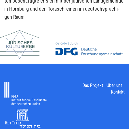
ten be­schäf­tig­te er sich mit der jü­di­schen Land­ge­mein­de
in Horn­burg und den To­ra­schrei­nen im deutsch­spra­chi­
gen Raum.
Das Projekt
Über uns
Kontakt