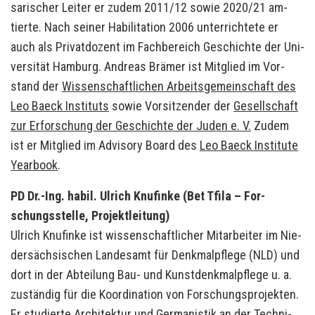
sa­ri­scher Lei­ter er zudem 2011/12 sowie 2020/21 am­
tier­te. Nach sei­ner Ha­bi­li­ta­ti­on 2006 un­ter­rich­te­te er
auch als Pri­vat­do­zent im Fach­be­reich Ge­schich­te der Uni­
ver­si­tät Ham­burg. An­dre­as Brä­mer ist Mit­glied im Vor­
stand der
Wis­sen­schaft­li­chen Ar­beits­ge­mein­schaft des
Leo Baeck In­sti­tuts
sowie Vor­sit­zen­der der
Ge­sell­schaft
zur Er­for­schung der Ge­schich­te der Juden e. V.
Zudem
ist er Mit­glied im Ad­vi­so­ry Board des
Leo Baeck In­sti­tu­te
Year­book
.
PD Dr.-Ing. habil. Ul­rich Knu­fin­ke (Bet Tfila – For­
schungs­stel­le, Pro­jekt­lei­tung)
Ul­rich Knu­fin­ke ist wis­sen­schaft­li­cher Mit­ar­bei­ter im Nie­
der­säch­si­schen Lan­des­amt für Denk­mal­pfle­ge (NLD) und
dort in der Ab­tei­lung Bau- und Kunst­denk­mal­pfle­ge u. a.
zu­stän­dig für die Ko­or­di­na­ti­on von For­schungs­pro­jek­ten.
Er stu­dier­te Ar­chi­tek­tur und Ger­ma­nis­tik an der Tech­ni­