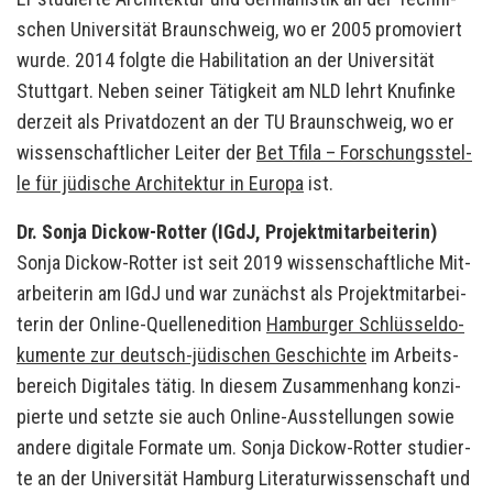
schen Uni­ver­si­tät Braun­schweig, wo er 2005 pro­mo­viert
wurde. 2014 folg­te die Ha­bi­li­ta­ti­on an der Uni­ver­si­tät
Stutt­gart. Neben sei­ner Tä­tig­keit am NLD lehrt Knu­fin­ke
der­zeit als Pri­vat­do­zent an der TU Braun­schweig, wo er
wis­sen­schaft­li­cher Lei­ter der
Bet Tfila – For­schungs­stel­
le für jü­di­sche Ar­chi­tek­tur in Eu­ro­pa
ist.
Dr. Sonja Dickow-​Rotter (IGdJ, Pro­jekt­mit­ar­bei­te­rin)
Sonja Dickow-​Rotter ist seit 2019 wis­sen­schaft­li­che Mit­
ar­bei­te­rin am IGdJ und war zu­nächst als Pro­jekt­mit­ar­bei­
te­rin der Online-​Quellenedition
Ham­bur­ger Schlüs­sel­do­
ku­men­te zur deutsch-​jüdischen Ge­schich­te
im Ar­beits­
be­reich Di­gi­ta­les tätig. In die­sem Zu­sam­men­hang kon­zi­
pier­te und setz­te sie auch Online-​Ausstellungen sowie
an­de­re di­gi­ta­le For­ma­te um. Sonja Dickow-​Rotter stu­dier­
te an der Uni­ver­si­tät Ham­burg Li­te­ra­tur­wis­sen­schaft und