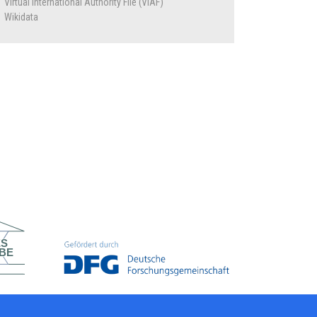
Virtual International Authority File (VIAF)
Wikidata