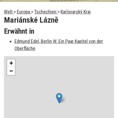
Welt
>
Europa
>
Tschechien
>
Karlovarský Kraj
Mariánské Lázně
Erwähnt in
Edmund Edel, Berlin W. Ein Paar Kapitel von der
Oberfläche
+
−