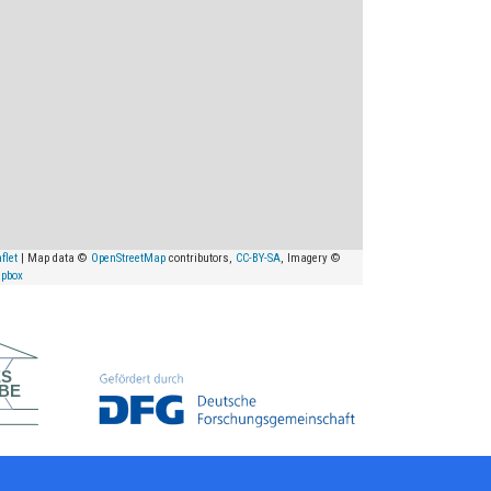
flet
| Map data ©
OpenStreetMap
contributors,
CC-BY-SA
, Imagery ©
pbox