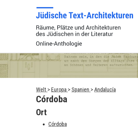
Welt
>
Europa
>
Spanien
>
Andalucía
Córdoba
Ort
Córdoba