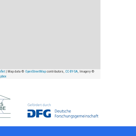
flet
| Map data ©
OpenStreetMap
contributors,
CC-BY-SA
, Imagery ©
pbox