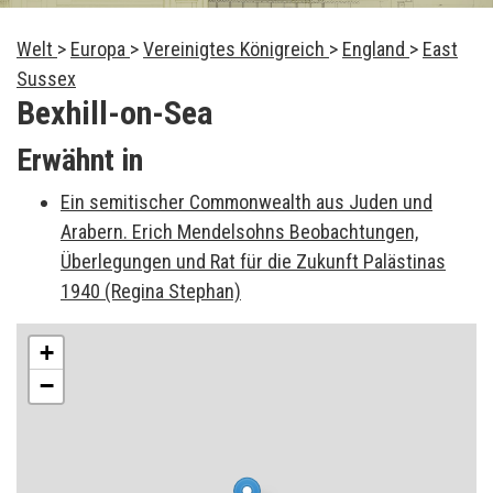
Welt
>
Europa
>
Vereinigtes Königreich
>
England
>
East
Sussex
Bexhill-on-Sea
Erwähnt in
Ein semitischer Commonwealth aus Juden und
Arabern. Erich Mendelsohns Beobachtungen,
Überlegungen und Rat für die Zukunft Palästinas
1940 (Regina Stephan)
+
−