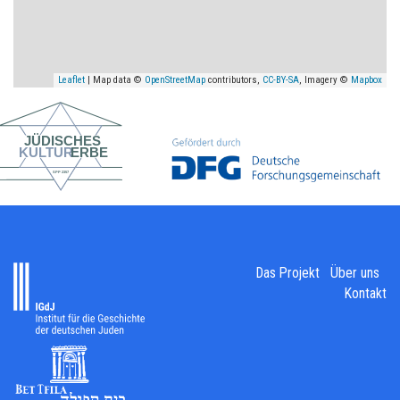
Leaflet
| Map data ©
OpenStreetMap
contributors,
CC-BY-SA
, Imagery ©
Mapbox
Das Projekt
Über uns
Kontakt