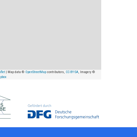
flet
| Map data ©
OpenStreetMap
contributors,
CC-BY-SA
, Imagery ©
pbox