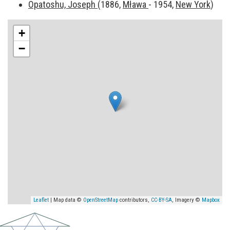
Opatoshu, Joseph
(1886,
Mława
- 1954,
New York
)
+
−
Leaflet
| Map data ©
OpenStreetMap
contributors,
CC-BY-SA
, Imagery ©
Mapbox